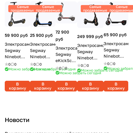
Самые
Самые
Самые
Самые
продаваемые
продаваемые
продаваемые
продаваемы
72 900
65 900 руб
59 900 руб
25 900 руб
249 999 руб
руб
Электросамок
Электросамокат
Электросамокат
Электросамокат
Электросамокат
Segway
Segway
Segway
Segway
Segway
Ninebot
Ninebot
Ninebot
Ninebot
eKickScooter
Kickscooter
KickScooter
eKickScooter
0
0
SuperScooter
0
0
0
0
0
0
ZT3 Pro
0
0
F3 Pro
Можно забрат
MAX G2
C2 Pro
Можно забрать сегодня
Можно забрать сегодня
GT3 PRO
Можно забрать сегодня
Можно забрать сегодня
В
В
В
В
В
корзину
корзину
корзину
корзину
корзину
Новости