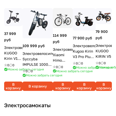
79 900
37 999
114 999
руб
77 900 руб
руб
руб
Электрове
109 999 руб
Электровелосипед
Электровелосипед
Электровелосипед
KUGOO
Kugoo Kirin
KUGOO
Электровелосипед
Xiaomi
KIRIN V5
V3 Pro Plus
Kirin V1
Syccyba
Himo
28,6 Ah
0
0
0
0
7.5ah
IMPULSE 1000W
0
0
C30S,
0
0
Можно заб
Можно забрать сегодня
Можно забрать сегодня
20Ah диски
Silver
Можно забрать сегодня
0
0
спицевые
Можно забрать сегодня
В
В
В
В
В корзину
корзину
корзину
корзину
корзину
Электросамокаты