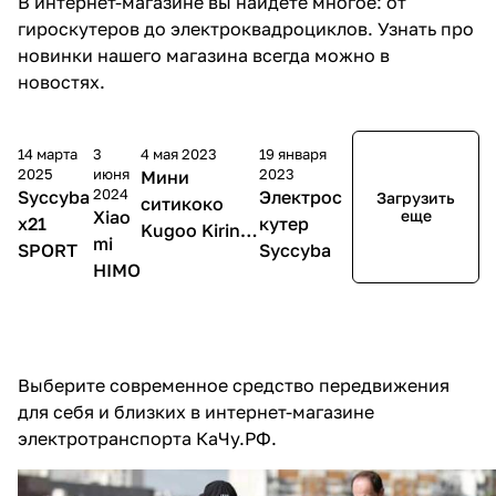
В интернет-магазине вы найдете многое: от
гироскутеров до электроквадроциклов. Узнать про
новинки нашего магазина всегда можно в
новостях.
14 марта
3
4 мая 2023
19 января
2025
июня
2023
Мини
2024
Syccyba
Электрос
Загрузить
ситикоко
Xiao
еще
x21
кутер
Kugoo Kirin
mi
SPORT
Syccyba
C2
HIMO
Выберите современное средство передвижения
для себя и близких в интернет-магазине
электротранспорта КаЧу.РФ.