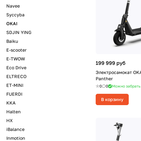
Navee
Syccyba
OKAI
SDJIN YING
Baiku
E-scooter
E-TWOW
199 999 руб
Eco Drive
Электросамокат OK
ELTRECO
Panther
ET-MINI
0
0
Можно забрать
FUERDI
В корзину
KKA
Halten
HX
iBalance
Inmotion