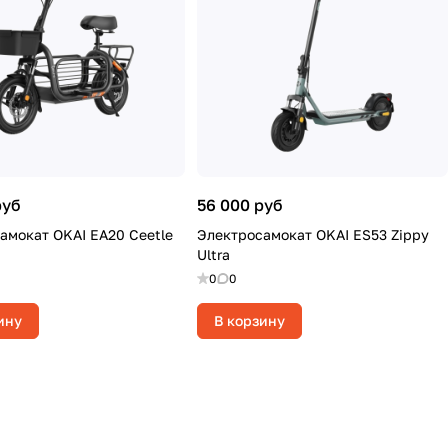
руб
56 000 руб
амокат OKAI EA20 Ceetle
Электросамокат OKAI ES53 Zippy
Ultra
0
0
ину
В корзину