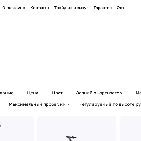
О магазине
Контакты
Трейд ин и выкуп
Гарантия
Опт
лярные
Цена
Цвет
Задний амортизатор
Ма
Максимальный пробег, км
Регулируемый по высоте ру