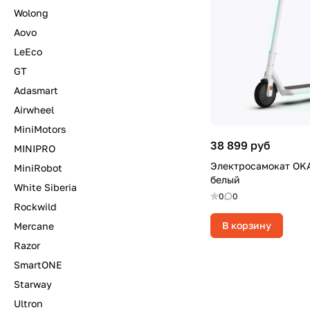
Wolong
Aovo
LeEco
GT
Adasmart
Airwheel
MiniMotors
38 899 руб
MINIPRO
Электросамокат OK
MiniRobot
белый
White Siberia
0
0
Rockwild
В корзину
Mercane
Razor
SmartONE
Starway
Ultron