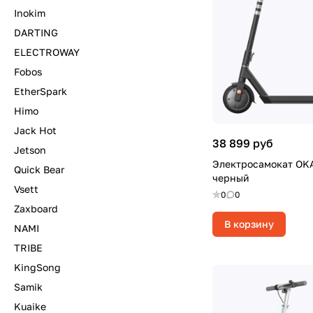
Inokim
DARTING
ELECTROWAY
Fobos
EtherSpark
Himo
Jack Hot
38 899 руб
Jetson
Электросамокат OK
Quick Bear
черный
Vsett
0
0
Zaxboard
В корзину
NAMI
TRIBE
KingSong
Samik
Kuaike