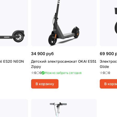
34 900 руб
69 900 
AI ES20 NEON
Детский электросамокат OKAI ES51
Электрос
Zippy
Glide
0
0
Можно забрать сегодня
0
0
В корзину
В корз