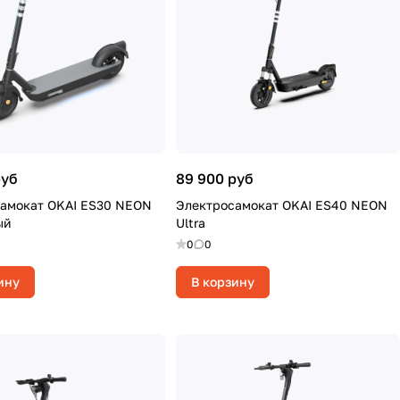
руб
89 900 руб
амокат OKAI ES30 NEON
Электросамокат OKAI ES40 NEON
ый
Ultra
0
0
ину
В корзину