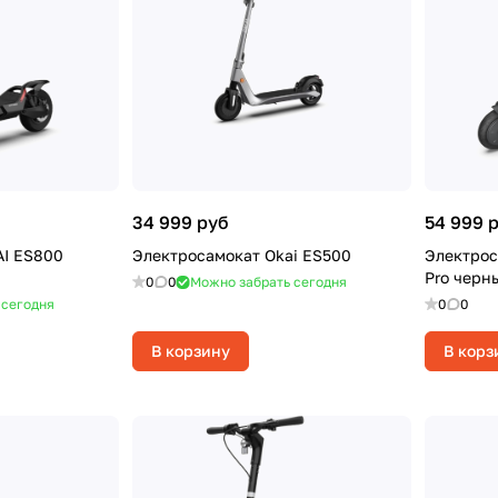
34 999 руб
54 999 
AI ES800
Электросамокат Okai ES500
Электрос
Pro черн
0
0
Можно забрать сегодня
 сегодня
0
0
В корзину
В корз